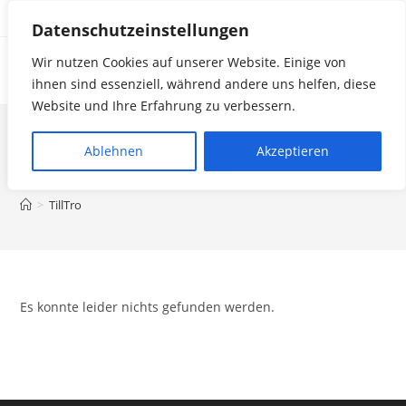
Zum
Datenschutzeinstellungen
Inhalt
springen
Wir nutzen Cookies auf unserer Website. Einige von
LakeSideJazzOrchestra
ihnen sind essenziell, während andere uns helfen, diese
Website und Ihre Erfahrung zu verbessern.
Autor:
TillTro
Ablehnen
Akzeptieren
Dieser Autor hat geschrieben 0 Artikel
>
TillTro
Es konnte leider nichts gefunden werden.